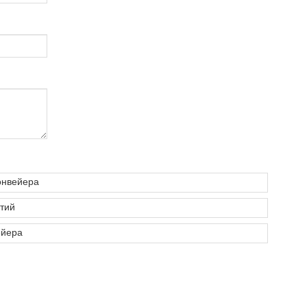
онвейера
тий
ейера