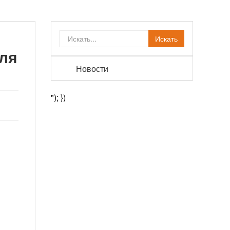
Искать
ля
Новости
"); })