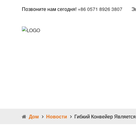
Позвоните нам сегодня!
+86 0571 8926 3807
Э
Дом
О
Гибки
инстр
эффек
Дом
Новости
Гибкий Конвейер Являетс