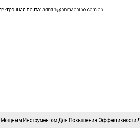
лектронная почта:
admin@nhmachine.com.cn
 Нас
Продукция
Случай
Видео
Новости
Свяжите
й конвейер является м
ументом для повышения
тивности логистики
я Мощным Инструментом Для Повышения Эффективности Л