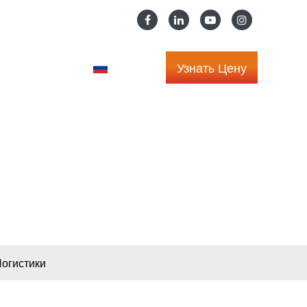
Узнать Цену
сь С Нами
Усский
ощным
огистики