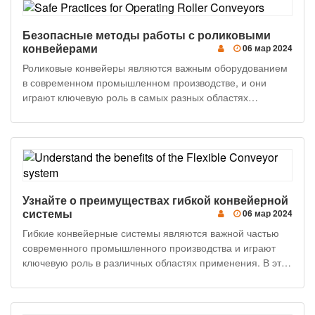
Безопасные методы работы с роликовыми
конвейерами
06 мар 2024
Роликовые конвейеры являются важным оборудованием
в современном промышленном производстве, и они
играют ключевую роль в самых разных областях
применения. Тем не менее, эксплуатация этих устройств
требует соблюдения некоторых мер безопасности для
обеспечения безопасности работников и надлежащего
функционирования оборудования. В этой статье мы
рассмотрим некоторые ключевые методы техники
безопасности при работе с роликовыми конвейерами.
Узнайте о преимуществах гибкой конвейерной
Техника безопасности 1. Надлежащая операционная
системы
06 мар 2024
подготовка Весь персонал, работающий на роликовых
конвейерах, должен пройти соответствующую подготовку
Гибкие конвейерные системы являются важной частью
по эксплуатации. Это включает в себя понимание того,
современного промышленного производства и играют
как работает оборудование и как правильно и безопасно
ключевую роль в различных областях применения. В этой
его эксплуатировать. 2. Используйте соответствующие
статье мы подробно рассмотрим преимущества гибких
средства защиты При работе на роликовых конвейерах
конвейерных систем и почему они так важны в
работники должны носить соответствующие средства
современных производственных условиях. Что такое