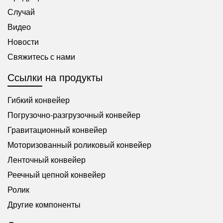
перенастраивая конвейерную систему для производства
простоя, повышение производительности и надежность
Случай
различных продуктов. Применение гибких конвейеров
цепочки поставок. Независимо от размера вашей цепочки
Видео
Гибкие конвейерные системы широко используются в
поставок, внедрение роликового конвейера — разумный
таких отраслях, как автомобилестроение, электроника,
выбор.
Новости
пищевая промышленность, фармацевтика и центры
Свяжитесь с нами
выполнения заказов электронной коммерции. Они
особенно полезны в средах с высоким разнообразием
Ссылки на продукты
продукции, а также
Гибкий конвейер
Погрузочно-разгрузочный конвейер
Гравитационный конвейер
Моторизованный роликовый конвейер
Ленточный конвейер
Реечный цепной конвейер
Ролик
Другие компоненты